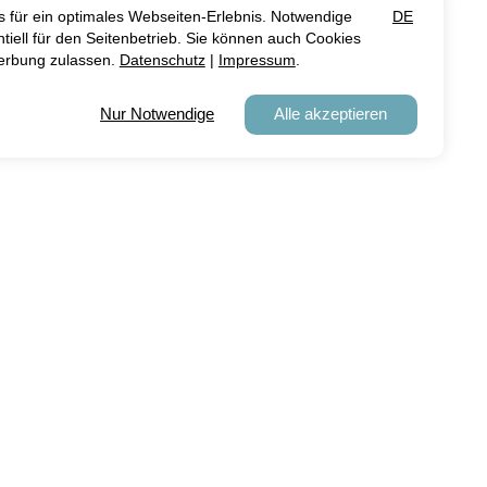
zu sein.
en.
.