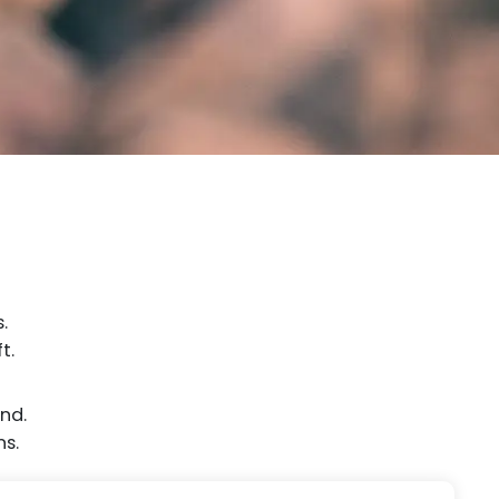
.
t.
nd.
ns.