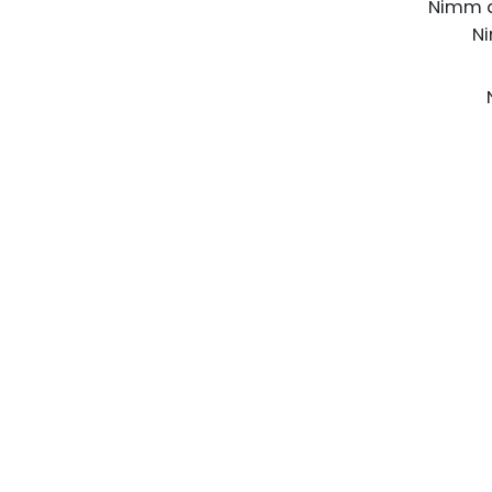
Nimm di
Ni
Kinesiologie
Massagen