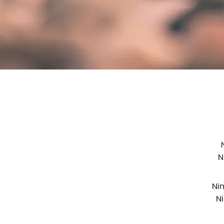
N
Nim
Ni